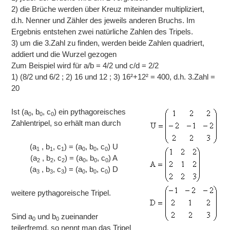
2) die Brüche werden über Kreuz miteinander multipliziert,
d.h. Nenner und Zähler des jeweils anderen Bruchs. Im
Ergebnis entstehen zwei natürliche Zahlen des Tripels.
3) um die 3.Zahl zu finden, werden beide Zahlen quadriert,
addiert und die Wurzel gezogen
Zum Beispiel wird für a/b = 4/2 und c/d = 2/2
1) (8/2 und 6/2 ; 2) 16 und 12 ; 3) 16²+12² = 400, d.h. 3.Zahl =
20
Ist (a
, b
, c
) ein pythagoreisches
0
0
0
Zahlentripel, so erhält man durch
(a
, b
, c
) = (a
, b
, c
) U
1
1
1
0
0
0
(a
, b
, c
) = (a
, b
, c
) A
2
2
2
0
0
0
(a
, b
, c
) = (a
, b
, c
) D
3
3
3
0
0
0
weitere pythagoreische Tripel.
Sind a
und b
zueinander
0
0
teilerfremd, so nennt man das Tripel