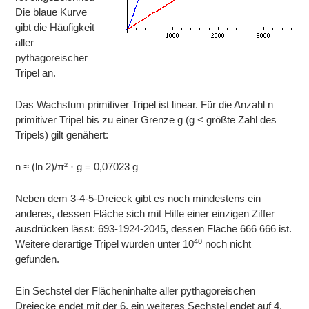
Die blaue Kurve
gibt die Häufigkeit
aller
pythagoreischer
Tripel an.
Das Wachstum primitiver Tripel ist linear. Für die Anzahl n
primitiver Tripel bis zu einer Grenze g (g < größte Zahl des
Tripels) gilt genähert:
n ≈ (ln 2)/π² · g = 0,07023 g
Neben dem 3-4-5-Dreieck gibt es noch mindestens ein
anderes, dessen Fläche sich mit Hilfe einer einzigen Ziffer
ausdrücken lässt: 693-1924-2045, dessen Fläche 666 666 ist.
40
Weitere derartige Tripel wurden unter 10
noch nicht
gefunden.
Ein Sechstel der Flächeninhalte aller pythagoreischen
Dreiecke endet mit der 6, ein weiteres Sechstel endet auf 4,