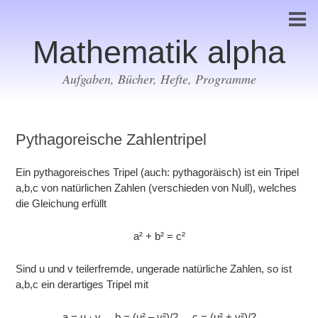
Mathematik alpha
Aufgaben, Bücher, Hefte, Programme
Pythagoreische Zahlentripel
Ein pythagoreisches Tripel (auch: pythagoräisch) ist ein Tripel
a,b,c von natürlichen Zahlen (verschieden von Null), welches
die Gleichung erfüllt
a² + b² = c²
Sind u und v teilerfremde, ungerade natürliche Zahlen, so ist
a,b,c ein derartiges Tripel mit
a = u · v , b = (u² – v²)/2 , c = (u² + v²)/2