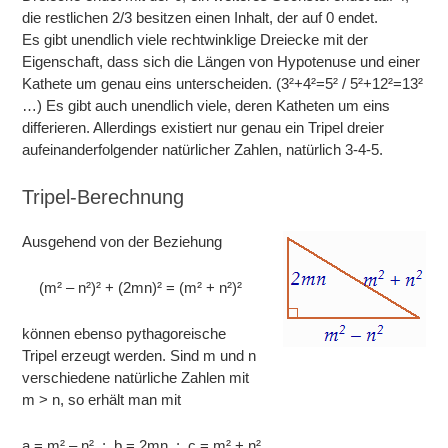
die restlichen 2/3 besitzen einen Inhalt, der auf 0 endet.
Es gibt unendlich viele rechtwinklige Dreiecke mit der
Eigenschaft, dass sich die Längen von Hypotenuse und einer
Kathete um genau eins unterscheiden. (3²+4²=5² / 5²+12²=13²
…) Es gibt auch unendlich viele, deren Katheten um eins
differieren. Allerdings existiert nur genau ein Tripel dreier
aufeinanderfolgender natürlicher Zahlen, natürlich 3-4-5.
Tripel-Berechnung
Ausgehend von der Beziehung
(m² – n²)² + (2mn)² = (m² + n²)²
können ebenso pythagoreische
Tripel erzeugt werden. Sind m und n
verschiedene natürliche Zahlen mit
m > n, so erhält man mit
a = m² – n² ; b = 2mn ; c = m² + n²