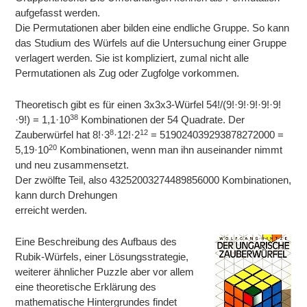
aufgefasst werden.
Die Permutationen aber bilden eine endliche Gruppe. So kann
das Studium des Würfels auf die Untersuchung einer Gruppe
verlagert werden. Sie ist kompliziert, zumal nicht alle
Permutationen als Zug oder Zugfolge vorkommen.
Theoretisch gibt es für einen 3x3x3-Würfel 54!/(9!·9!·9!·9!·9!
38
·9!) = 1,1·10
Kombinationen der 54 Quadrate. Der
8
12
Zauberwürfel hat 8!·3
·12!·2
= 519024039293878272000 =
20
5,19·10
Kombinationen, wenn man ihn auseinander nimmt
und neu zusammensetzt.
Der zwölfte Teil, also 43252003274489856000 Kombinationen,
kann durch Drehungen
erreicht werden.
Eine Beschreibung des Aufbaus des
Rubik-Würfels, einer Lösungsstrategie,
weiterer ähnlicher Puzzle aber vor allem
eine theoretische Erklärung des
mathematische Hintergrundes findet