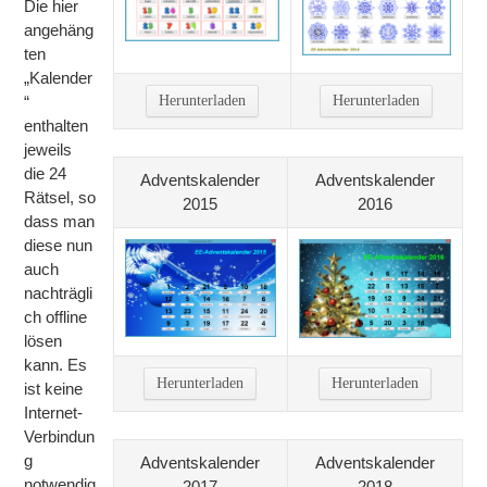
Die hier
angehäng
ten
„Kalender
Herunterladen
Herunterladen
“
enthalten
jeweils
die 24
Adventskalender
Adventskalender
Rätsel, so
2015
2016
dass man
diese nun
auch
nachträgli
ch offline
lösen
kann. Es
Herunterladen
Herunterladen
ist keine
Internet-
Verbindun
g
Adventskalender
Adventskalender
notwendig
2017
2018