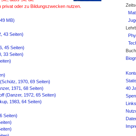
Zeits
h privat oder zu Bildungszwecken nutzen.
Mat
, 49 MB)
Juge
Lehr
, 43 Seiten)
Phy
Tech
, 45 Seiten)
Buch
, 33 Seiten)
Biogr
eiten)
Kont
en)
Stati
Schütz, 1970, 69 Seiten)
nzer, 1971, 68 Seiten)
40 J
ff (Danzer, 1972, 65 Seiten)
Spen
kup, 1983, 64 Seiten)
Link
Nutz
6 Seiten)
Date
eiten)
Impr
eiten)
iten)