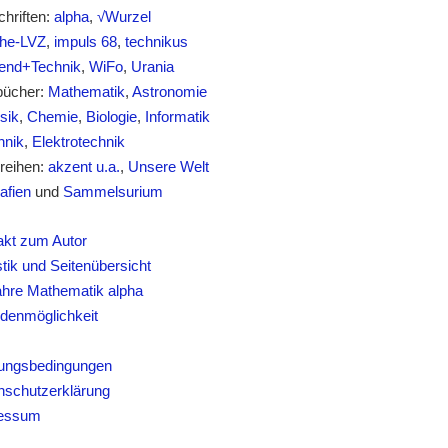
chriften:
alpha
,
√Wurzel
he-LVZ
,
impuls 68
,
technikus
nd+Technik
,
WiFo
,
Urania
bücher:
Mathematik
,
Astronomie
sik
,
Chemie
,
Biologie
,
Informatik
nik
,
Elektrotechnik
reihen:
akzent u.a.
,
Unsere Welt
afien
und
Sammelsurium
akt zum Autor
stik und Seitenübersicht
ahre Mathematik alpha
denmöglichkeit
s
ungsbedingungen
nschutzerklärung
essum