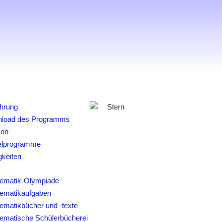
ührung
load des Programms
kon
elprogramme
gkeiten
ematik-Olympiade
ematikaufgaben
ematikbücher und -texte
ematische Schülerbücherei