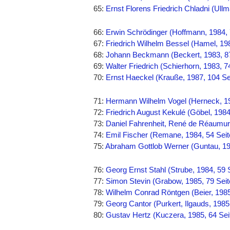
65:
Ernst Florens Friedrich Chladni (Ullm
66:
Erwin Schrödinger (Hoffmann, 1984, 
67:
Friedrich Wilhelm Bessel (Hamel, 198
68:
Johann Beckmann (Beckert, 1983, 87
69:
Walter Friedrich (Schierhorn, 1983, 7
70:
Ernst Haeckel (Krauße, 1987, 104 Se
71:
Hermann Wilhelm Vogel (Herneck, 19
72:
Friedrich August Kekulé (Göbel, 1984
73:
Daniel Fahrenheit, René de Réaumur,
74:
Emil Fischer (Remane, 1984, 54 Seit
75:
Abraham Gottlob Werner (Guntau, 19
76:
Georg Ernst Stahl (Strube, 1984, 59 
77:
Simon Stevin (Grabow, 1985, 79 Seit
78:
Wilhelm Conrad Röntgen (Beier, 1985
79:
Georg Cantor (Purkert, Ilgauds, 1985
80:
Gustav Hertz (Kuczera, 1985, 64 Sei