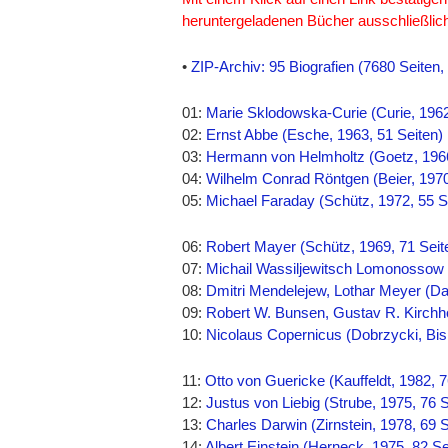
heruntergeladenen Bücher ausschließlic
•
ZIP-Archiv: 95 Biografien (7680 Seiten
01:
Marie Sklodowska-Curie (Curie, 1962
02:
Ernst Abbe (Esche, 1963, 51 Seiten)
03:
Hermann von Helmholtz (Goetz, 1966
04:
Wilhelm Conrad Röntgen (Beier, 1970
05:
Michael Faraday (Schütz, 1972, 55 S
06:
Robert Mayer (Schütz, 1969, 71 Seit
07:
Michail Wassiljewitsch Lomonossow (
08:
Dmitri Mendelejew, Lothar Meyer (Da
09:
Robert W. Bunsen, Gustav R. Kirchho
10:
Nicolaus Copernicus (Dobrzycki, Bis
11:
Otto von Guericke (Kauffeldt, 1982, 7
12:
Justus von Liebig (Strube, 1975, 76 S
13:
Charles Darwin (Zirnstein, 1978, 69 S
14:
Albert Einstein (Herneck, 1975, 82 Se