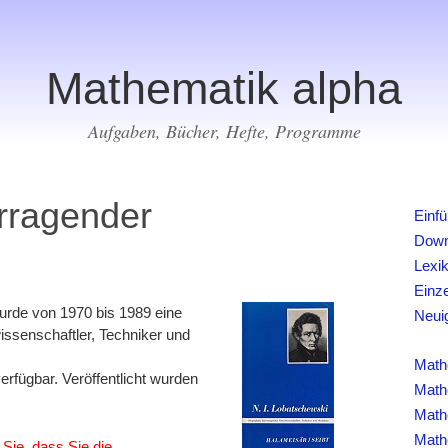
Mathematik alpha
Aufgaben, Bücher, Hefte, Programme
orragender
Einf
Down
Lexi
Einz
urde von 1970 bis 1989 eine
Neui
issenschaftler, Techniker und
Math
verfügbar. Veröffentlicht wurden
Math
Math
Math
 Sie, dass Sie die