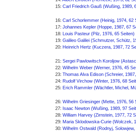
15:
Carl Friedrich Gauß (Wußing, 1989, 6
16:
Carl Schorlemmer (Heinig, 1974, 62 
17:
Johannes Kepler (Hoppe, 1987, 67 Se
18:
Louis Pasteur (Pilz, 1976, 65 Seiten)
19:
Galileo Galilei (Schmutzer, Schütz, 1
20:
Heinrich Hertz (Kuczera, 1987, 72 Se
21:
Sergei Pawlowitsch Koroljow (Astas
22:
Wilhelm Weber (Werner, 1976, 45 Sei
23:
Thomas Alva Edison (Schreier, 1987,
24:
Rudolf Virchow (Winter, 1976, 68 Sei
25:
Erich Rammler (Wächtler, Michel, Müh
26:
Wilhelm Griesinger (Mette, 1976, 56 
27:
Isaac Newton (Wußing, 1989, 97 Sei
28:
William Harvey (Zirnstein, 1977, 72 S
29:
Maria Sklodowska-Curie (Wolczek, 1
30:
Wilhelm Ostwald (Rodnyj, Solowjew, 