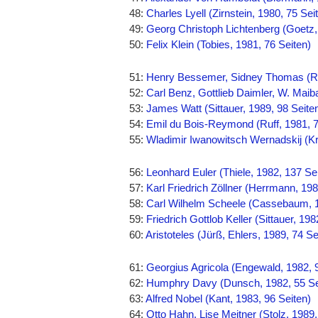
48:
Charles Lyell (Zirnstein, 1980, 75 Sei
49:
Georg Christoph Lichtenberg (Goetz,
50:
Felix Klein (Tobies, 1981, 76 Seiten)
51:
Henry Bessemer, Sidney Thomas (Ric
52:
Carl Benz, Gottlieb Daimler, W. Maib
53:
James Watt (Sittauer, 1989, 98 Seite
54:
Emil du Bois-Reymond (Ruff, 1981, 7
55:
Wladimir Iwanowitsch Wernadskij (Kr
56:
Leonhard Euler (Thiele, 1982, 137 Se
57:
Karl Friedrich Zöllner (Herrmann, 198
58:
Carl Wilhelm Scheele (Cassebaum, 1
59:
Friedrich Gottlob Keller (Sittauer, 198
60:
Aristoteles (Jürß, Ehlers, 1989, 74 Se
61:
Georgius Agricola (Engewald, 1982, 
62:
Humphry Davy (Dunsch, 1982, 55 Se
63:
Alfred Nobel (Kant, 1983, 96 Seiten)
64:
Otto Hahn, Lise Meitner (Stolz, 1989,