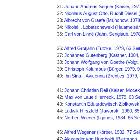
31:
Johann Andreas Segner (Kaiser, 1977
32:
Nicolaus August Otto, Rudolf Diesel (
33:
Albrecht von Graefe (Münchow, 1978,
34:
Nikolai I. Lobatschewski (Halameisär,
35:
Carl von Linné (Jahn, Senglaub, 1978
36:
Alfred Grotjahn (Tutzke, 1979, 63 Sei
37:
Johannes Gutenberg (Kästner, 1984, 
38:
Johann Wolfgang von Goethe (Voigt, 
39:
Christoph Kolumbus (Bürger, 1979, 9
40:
Ibn Sina – Avicenna (Brentjes, 1979, 
41:
Johann Christian Reil (Kaiser, Mocek
42:
Max von Laue (Herneck, 1979, 63 Se
43:
Konstantin Eduardowitsch Ziolkowsk
44:
Ludwik Hirszfeld (Jaworski, 1980, 65
45:
Norbert Wiener (Ilgauds, 1984, 65 Se
46:
Alfred Wegener (Körber, 1982, 77 Sei
47:
Alexander von Humboldt (Biermann, 