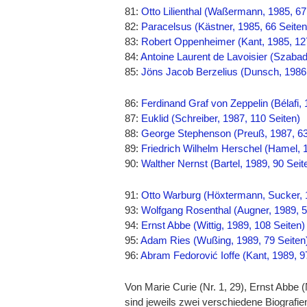
81:
Otto Lilienthal (Waßermann, 1985, 67
82:
Paracelsus (Kästner, 1985, 66 Seiten
83:
Robert Oppenheimer (Kant, 1985, 12
84:
Antoine Laurent de Lavoisier (Szabad
85:
Jöns Jacob Berzelius (Dunsch, 1986,
86:
Ferdinand Graf von Zeppelin (Bélafi, 
87:
Euklid (Schreiber, 1987, 110 Seiten)
88:
George Stephenson (Preuß, 1987, 63
89:
Friedrich Wilhelm Herschel (Hamel, 1
90:
Walther Nernst (Bartel, 1989, 90 Seit
91:
Otto Warburg (Höxtermann, Sucker, 
93:
Wolfgang Rosenthal (Augner, 1989, 5
94:
Ernst Abbe (Wittig, 1989, 108 Seiten)
95:
Adam Ries (Wußing, 1989, 79 Seiten
96:
Abram Fedorović Ioffe (Kant, 1989, 9
Von Marie Curie (Nr. 1, 29), Ernst Abbe 
sind jeweils zwei verschiedene Biografien 