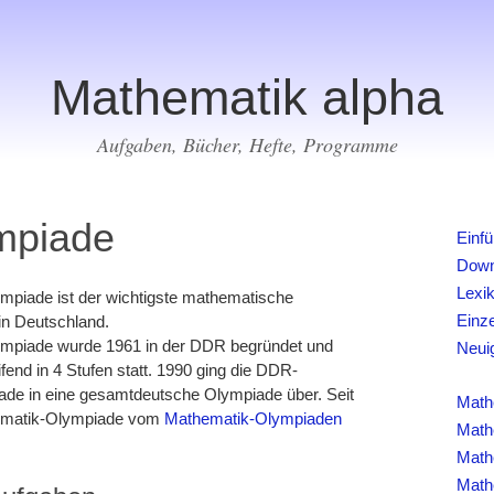
Mathematik alpha
Aufgaben, Bücher, Hefte, Programme
mpiade
Einf
Down
Lexi
mpiade ist der wichtigste mathematische
Einz
in Deutschland.
mpiade wurde 1961 in der DDR begründet und
Neui
ifend in 4 Stufen statt. 1990 ging die DDR-
de in eine gesamtdeutsche Olympiade über. Seit
Math
hematik-Olympiade vom
Mathematik-Olympiaden
Math
Math
Math