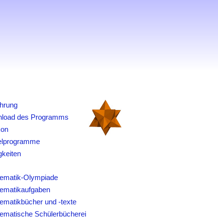
ührung
load des Programms
kon
elprogramme
gkeiten
ematik-Olympiade
ematikaufgaben
ematikbücher und -texte
ematische Schülerbücherei