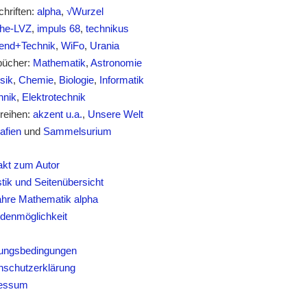
chriften:
alpha
,
√Wurzel
he-LVZ
,
impuls 68
,
technikus
nd+Technik
,
WiFo
,
Urania
bücher:
Mathematik
,
Astronomie
sik
,
Chemie
,
Biologie
,
Informatik
nik
,
Elektrotechnik
reihen:
akzent u.a.
,
Unsere Welt
afien
und
Sammelsurium
akt zum Autor
stik und Seitenübersicht
ahre Mathematik alpha
denmöglichkeit
s
ungsbedingungen
nschutzerklärung
essum