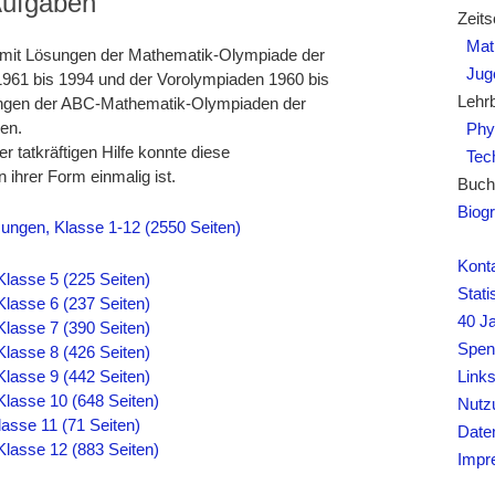
Aufgaben
Zeits
Mat
 mit Lösungen der Mathematik-Olympiade der
Juge
 1961 bis 1994 und der Vorolympiaden 1960 bis
Lehr
ungen der ABC-Mathematik-Olympiaden der
den.
Phy
er tatkräftigen Hilfe konnte diese
Tech
 ihrer Form einmalig ist.
Buch
Biogr
ngen, Klasse 1-12 (2550 Seiten)
Kont
lasse 5 (225 Seiten)
Stati
lasse 6 (237 Seiten)
40 J
lasse 7 (390 Seiten)
Spen
lasse 8 (426 Seiten)
lasse 9 (442 Seiten)
Link
lasse 10 (648 Seiten)
Nutz
asse 11 (71 Seiten)
Date
lasse 12 (883 Seiten)
Impr