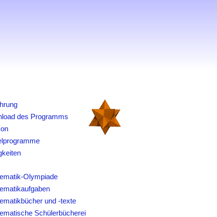
ührung
load des Programms
kon
elprogramme
gkeiten
ematik-Olympiade
ematikaufgaben
ematikbücher und -texte
ematische Schülerbücherei