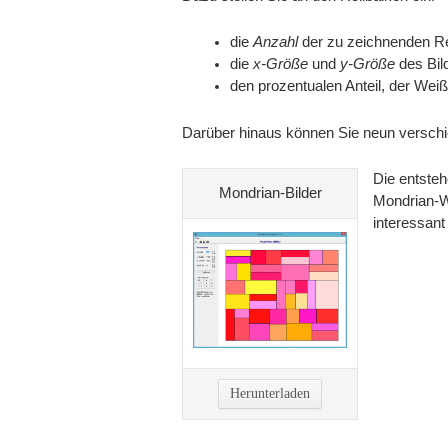
die
Anzahl
der zu zeichnenden R
die
x-Größe
und
y-Größe
des Bild
den prozentualen Anteil, der We
Darüber hinaus können Sie neun versch
Die entsteh
Mondrian-Bilder
Mondrian-W
interessan
Herunterladen