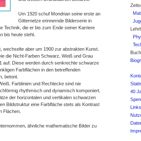
Zeits
Mat
Um 1920 schuf Mondrian seine erste an
Gitternetze erinnernde Bilderserie in
Juge
e Technik, die er bis zum Ende seiner Karriere
Lehr
n bis heute steht.
Phy
Tech
t, wechselte aber um 1900 zur abstrakten Kunst.
Buch
wie die Nicht-Farben Schwarz, Weiß und Grau
Biogr
21 auf. Diese werden durch senkrechte schwarze
nkligen Farbflächen in den betreffenden
Kont
n, betont.
eiß. Farblinien und Rechtecke sind nie
Stati
ichförmig rhythmisch und dynamisch komponiert.
40 J
tze der horizontalen und vertikalen schwarzen
Spen
n Bildstruktur eine Farbfläche stets als Kontrast
Link
n Flächen.
Nutz
Date
nternommen, ähnliche mathematische Bilder zu
Impr