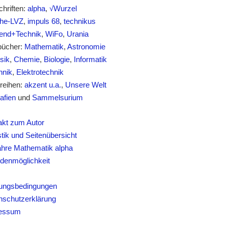
chriften:
alpha
,
√Wurzel
he-LVZ
,
impuls 68
,
technikus
nd+Technik
,
WiFo
,
Urania
bücher:
Mathematik
,
Astronomie
sik
,
Chemie
,
Biologie
,
Informatik
nik
,
Elektrotechnik
reihen:
akzent u.a.
,
Unsere Welt
afien
und
Sammelsurium
akt zum Autor
stik und Seitenübersicht
ahre Mathematik alpha
denmöglichkeit
s
ungsbedingungen
nschutzerklärung
essum