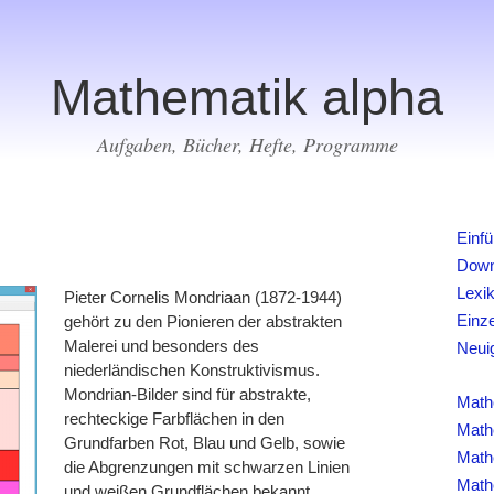
Mathematik alpha
Aufgaben, Bücher, Hefte, Programme
Einf
Down
Lexi
Pieter Cornelis Mondriaan (1872-1944)
Einz
gehört zu den Pionieren der abstrakten
Malerei und besonders des
Neui
niederländischen Konstruktivismus.
Mondrian-Bilder sind für abstrakte,
Math
rechteckige Farbflächen in den
Math
Grundfarben Rot, Blau und Gelb, sowie
Math
die Abgrenzungen mit schwarzen Linien
Math
und weißen Grundflächen bekannt.